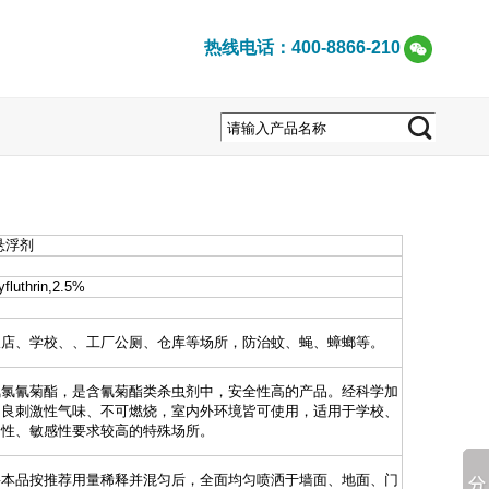
热线电话：400-8866-210
悬浮剂
uthrin,2.5%
饭店、学校、、工厂公厕、仓库等场所，防治蚊、蝇、蟑螂等。
氟氯氰菊酯，是含氰菊酯类杀虫剂中，安全性高的产品。经科学加
不良刺激性气味、不可燃烧，室内外环境皆可使用，适用于学校、
全性、敏感性要求较高的特殊场所。
将本品按推荐用量稀释并混匀后，全面均匀喷洒于墙面、地面、门